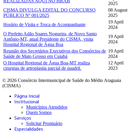
REALIZADAS AQUI NO HRAB
2025
CISMA DIVULGA EDITAL DO CONCURSO
08 August
PÚBLICO Nº 001/2025
2025
19 April
Horário de Visita e Troca de Acompanhante
2024
O Prefeito Adão Soares Nogueira, de Novo Santo
19 April
Antônio-MT, atual Presidente do CISMA, visita
2024
Hospital Regional de Água Boa
Reunião dos Secretários Executivos dos Consórcios de
19 April
Saúde de Mato Grosso em Cuiabá
2024
O Hospital Regional de Água Boa-MT realiza
12 April
cirurgias de artroplastia parcial de quadril.
2023
© 2026 Consórcio Intermunicipal de Saúde do Médio Araguaia
(CISMA)
Página Inicial
Institucional
Municípios Atendidos
Quem Somos
Serviços
Solicitar Prontuário
Especialidades