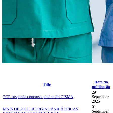
Data da
Title
publicação
29
TCE suspende concurso público do CISMA
September
2025
01
MAIS DE 200 CIRURGIAS BARIÁTRICAS
September